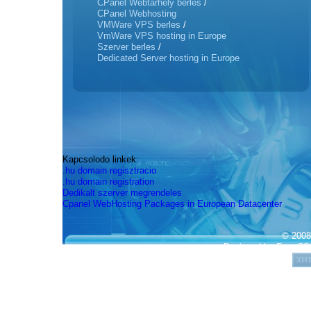
CPanel Webtarhely berles
/
CPanel Webhosting
VMWare VPS berles
/
VmWare VPS hosting in Europe
Szerver berles
/
Dedicated Server hosting in Europe
Kapcsolodo linkek:
.hu domain regisztracio
.hu domain registration
Dedikalt szerver megrendeles
Cpanel WebHosting Packages in European Datacenter
© 2008.
Designed by
Free CS