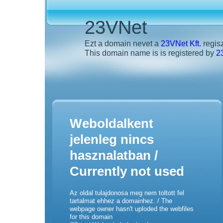
23VNet
Ezt a domain nevet a
23VNet Kft.
regisz
This domain name is is registered by
2
Weboldalkent
jelenleg nincs
hasznalatban /
Currently not used
Az oldal tulajdonosa meg nem toltott fel
tartalmat ehhez a domainhez. / The
webpage owner hasn't uploded the webfiles
for this domain